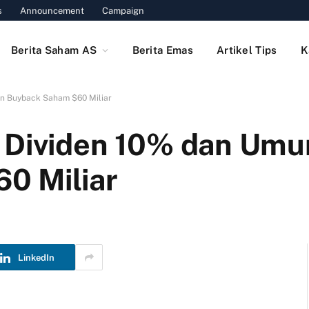
s
Announcement
Campaign
Berita Saham AS
Berita Emas
Artikel Tips
K
n Buyback Saham $60 Miliar
n Dividen 10% dan Um
0 Miliar
LinkedIn