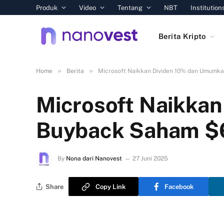
Produk
Video
Tentang
NBT
Institution
Berita Kripto
»
»
Home
Berita
Microsoft Naikkan Dividen 10% dan Umumka
Microsoft Naikka
Buyback Saham $6
By
Nona dari Nanovest
27 Juni 2025
Share
Copy Link
Facebook