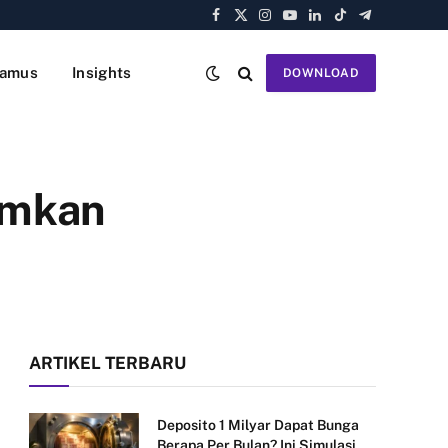
Facebook
X
Instagram
YouTube
LinkedIn
TikTok
Telegram
(Twitter)
amus
Insights
DOWNLOAD
umkan
ARTIKEL TERBARU
Deposito 1 Milyar Dapat Bunga
Berapa Per Bulan? Ini Simulasi