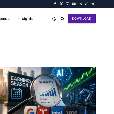
Facebook
X
Instagram
YouTube
LinkedIn
TikTok
Telegram
(Twitter)
amus
Insights
DOWNLOAD