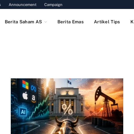
s
Announcement
Campaign
Berita Saham AS
Berita Emas
Artikel Tips
K