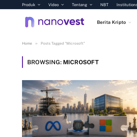
Produk
Video
Tentang
NBT
Institution
Berita Kripto
»
Home
Posts Tagged "Microsoft"
BROWSING:
MICROSOFT