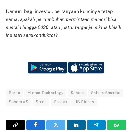
Namun, bagi investor, pertanyaan kuncinya tetap
sama:
apakah pertumbuhan permintaan memori bisa
sustain hingga 2026, atau justru terganjal siklus klasik
industri semikonduktor?
Berita
Micron Technology
Saham
Saham Amerika
Saham AS
Stock
Stocks
US Stocks
Copy
Facebook
Twitter
LinkedIn
Telegram
Whats