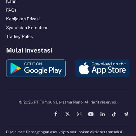
Karir
FAQs
Kebijakan Privasi
Syarat dan Ketentuan
Trading Rules
Mulai Investasi
© 2026 PT Tumbuh Bersama Nano. All right reserved.
Facebook
X
Instagram
YouTube
LinkedIn
TikTok
Tele
(Twitter)
Disclaimer: Perdagangan aset kripto merupakan aktivitas transaksi