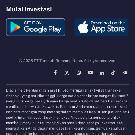
Mulai Investasi
© 2026 PT Tumbuh Bersama Nano. All right reserved.
Facebook
X
Instagram
YouTube
LinkedIn
TikTok
Tele
(Twitter)
Disclaimer: Perdagangan aset kripto merupakan aktivitas transaksi
finansial yang berisiko tinggi. Harga setiap aset kripto sangat fluktuatif
mengikuti harga pasar, dimana harga aset kripto dapat berubah secara
signifikan dari waktu ke waktu. Pastikan Anda menggunakan riset Anda
dan pertimbangan yang matang dalam membuat keputusan jual dan beli
aset kripto. Nanovest tidak memaksa Anda selaku pengguna untuk
membeli, menjual, atau menjadikan aset kripto sebagai investasi atau
memastikan Anda dalam mendapatkan keuntungan. Semua keputusan
dalam menjalankan transaksi aset kripto pada aplikasi Nanovest