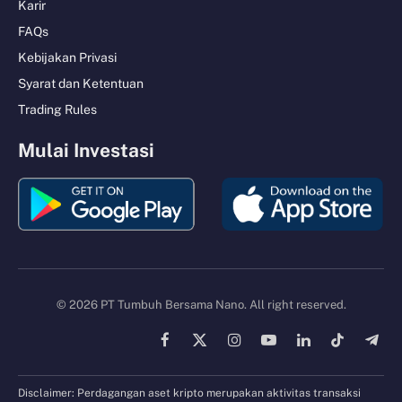
Karir
FAQs
Kebijakan Privasi
Syarat dan Ketentuan
Trading Rules
Mulai Investasi
© 2026 PT Tumbuh Bersama Nano. All right reserved.
Facebook
X
Instagram
YouTube
LinkedIn
TikTok
Tele
(Twitter)
Disclaimer: Perdagangan aset kripto merupakan aktivitas transaksi