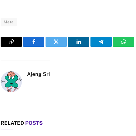
Meta
Copy
Facebook
Twitter
LinkedIn
Telegram
What
Link
Ajeng Sri
RELATED
POSTS