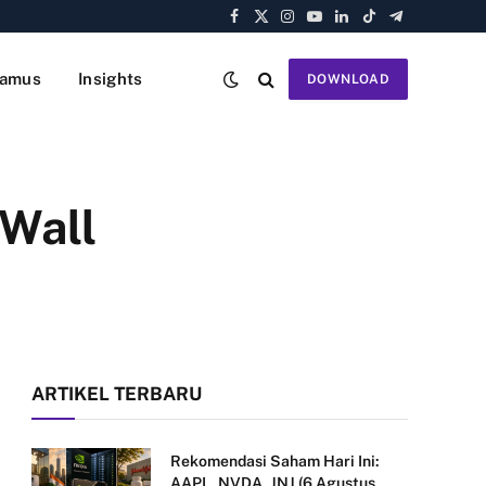
Facebook
X
Instagram
YouTube
LinkedIn
TikTok
Telegram
(Twitter)
amus
Insights
DOWNLOAD
 Wall
ARTIKEL TERBARU
Rekomendasi Saham Hari Ini:
AAPL, NVDA, JNJ (6 Agustus