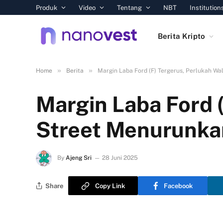
Produk
Video
Tentang
NBT
Institution
Berita Kripto
»
»
Home
Berita
Margin Laba Ford (F) Tergerus, Perlukah Wa
Margin Laba Ford (
Street Menurunka
By
Ajeng Sri
28 Juni 2025
Share
Copy Link
Facebook