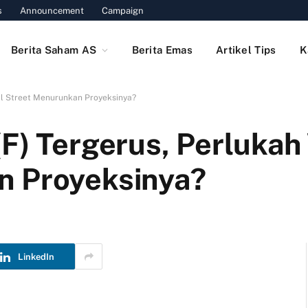
s
Announcement
Campaign
Berita Saham AS
Berita Emas
Artikel Tips
K
ll Street Menurunkan Proyeksinya?
F) Tergerus, Perlukah
n Proyeksinya?
LinkedIn