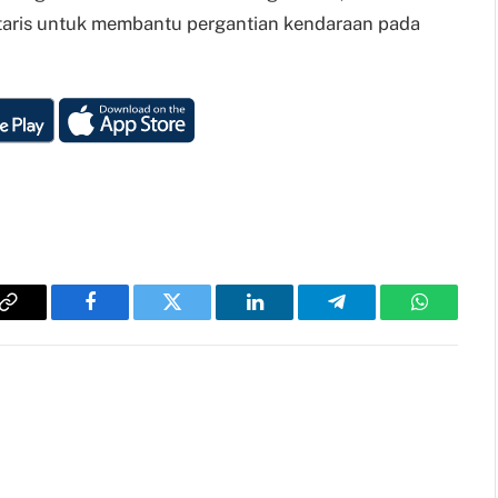
aris untuk membantu pergantian kendaraan pada
Copy
Facebook
Twitter
LinkedIn
Telegram
WhatsAp
Link