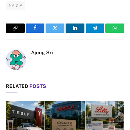
NVIDIA
Copy
Facebook
Twitter
LinkedIn
Telegram
Whats
Link
Ajeng Sri
RELATED
POSTS