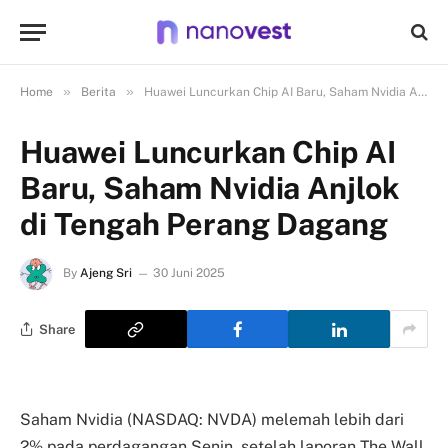
»
»
Home
Berita
Huawei Luncurkan Chip AI Baru, Saham Nvidia Anjlok di Tengah Perang Dagang
Huawei Luncurkan Chip AI
Baru, Saham Nvidia Anjlok
di Tengah Perang Dagang
By
Ajeng Sri
30 Juni 2025
Share
Saham Nvidia (NASDAQ: NVDA) melemah lebih dari
2% pada perdagangan Senin, setelah laporan The Wall