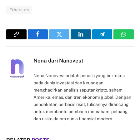
Ethereum
Copy
Facebook
Twitter
LinkedIn
Telegram
Whats
Link
Nona dari Nanovest
Nona Nanovest adalah penulis yang berfokus
pada dunia investasi dan keuangan,
menghadirkan analisis seputar kripto, saham
Amerika, emas, dan tren ekonomi global. Dengan
pendekatan berbasis riset, tulisannya dirancang
untuk membantu pembaca memahami peluang
dan risiko dalam dunia finansial modern.
RELATED
POSTS