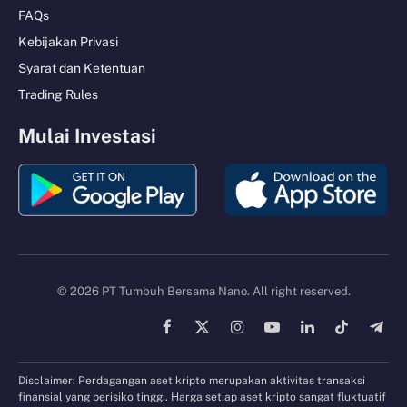
FAQs
Kebijakan Privasi
Syarat dan Ketentuan
Trading Rules
Mulai Investasi
© 2026 PT Tumbuh Bersama Nano. All right reserved.
Facebook
X
Instagram
YouTube
LinkedIn
TikTok
Tele
(Twitter)
Disclaimer: Perdagangan aset kripto merupakan aktivitas transaksi
finansial yang berisiko tinggi. Harga setiap aset kripto sangat fluktuatif