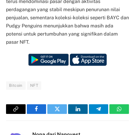
terus mendominasi pasar dengan aktivitas
perdagangan yang stabil meskipun penurunan nilai
penjualan, sementara koleksi-koleksi seperti BAYC dan
Pudgy Penguins menunjukkan bahwa masih ada
potensi untuk pertumbuhan yang signifikan dalam
pasar NFT.
Bitcoin
NFT
Copy
Facebook
Twitter
LinkedIn
Telegram
Whats
Link
Nona dari Nanovest