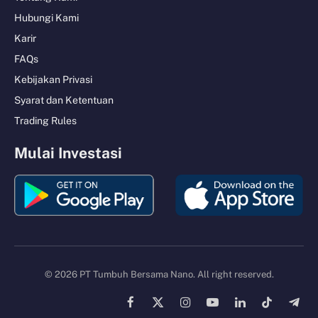
Hubungi Kami
Karir
FAQs
Kebijakan Privasi
Syarat dan Ketentuan
Trading Rules
Mulai Investasi
© 2026 PT Tumbuh Bersama Nano. All right reserved.
Facebook
X
Instagram
YouTube
LinkedIn
TikTok
Tele