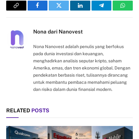
Copy
Facebook
Twitter
LinkedIn
Telegram
Whats
Link
Nona dari Nanovest
Nona Nanovest adalah penulis yang berfokus
pada dunia investasi dan keuangan,
menghadirkan analisis seputar kripto, saham
Amerika, emas, dan tren ekonomi global. Dengan
pendekatan berbasis riset, tulisannya dirancang
untuk membantu pembaca memahami peluang
dan risiko dalam dunia finansial modern.
RELATED
POSTS