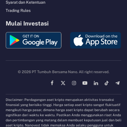
Syarat dan Ketentuan
Trading Rules
Mulai Investasi
© 2026 PT Tumbuh Bersama Nano. All right reserved.
Facebook
X
Instagram
YouTube
LinkedIn
TikTok
Tele
(Twitter)
Disclaimer: Perdagangan aset kripto merupakan aktivitas transaksi
finansial yang berisiko tinggi. Harga setiap aset kripto sangat fluktuatif
mengikuti harga pasar, dimana harga aset kripto dapat berubah secara
signifikan dari waktu ke waktu. Pastikan Anda menggunakan riset Anda
dan pertimbangan yang matang dalam membuat keputusan jual dan beli
aset kripto. Nanovest tidak memaksa Anda selaku pengguna untuk