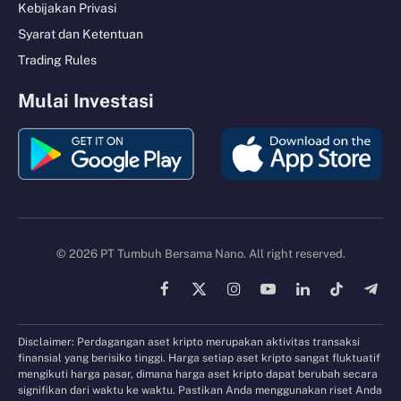
Kebijakan Privasi
Syarat dan Ketentuan
Trading Rules
Mulai Investasi
© 2026 PT Tumbuh Bersama Nano. All right reserved.
Facebook
X
Instagram
YouTube
LinkedIn
TikTok
Tele
(Twitter)
Disclaimer: Perdagangan aset kripto merupakan aktivitas transaksi
finansial yang berisiko tinggi. Harga setiap aset kripto sangat fluktuatif
mengikuti harga pasar, dimana harga aset kripto dapat berubah secara
signifikan dari waktu ke waktu. Pastikan Anda menggunakan riset Anda