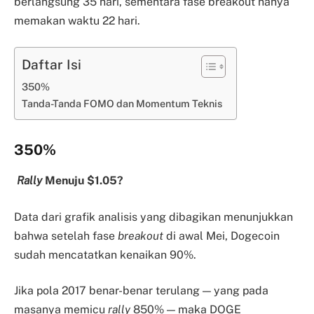
berlangsung 35 hari, sementara fase breakout hanya
memakan waktu 22 hari.
Daftar Isi
350%
Tanda-Tanda FOMO dan Momentum Teknis
350%
Rally
Menuju $1.05?
Data dari grafik analisis yang dibagikan menunjukkan
bahwa setelah fase
breakout
di awal Mei, Dogecoin
sudah mencatatkan kenaikan 90%.
Jika pola 2017 benar-benar terulang — yang pada
masanya memicu
rally
850% — maka DOGE