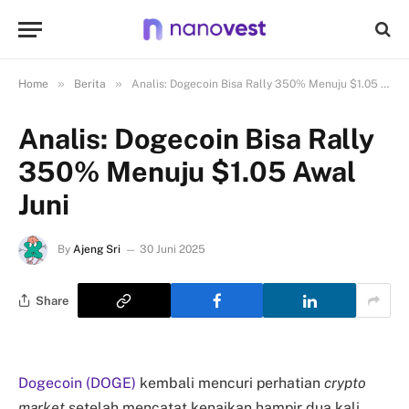
»
»
Home
Berita
Analis: Dogecoin Bisa Rally 350% Menuju $1.05 Awal Juni
Analis: Dogecoin Bisa Rally
350% Menuju $1.05 Awal
Juni
By
Ajeng Sri
30 Juni 2025
Share
Dogecoin (DOGE)
kembali mencuri perhatian
crypto
market
setelah mencatat kenaikan hampir dua kali