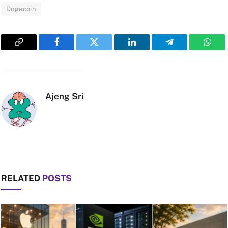
Dogecoin
Copy
Facebook
Twitter
LinkedIn
Telegram
What
Link
Ajeng Sri
RELATED
POSTS