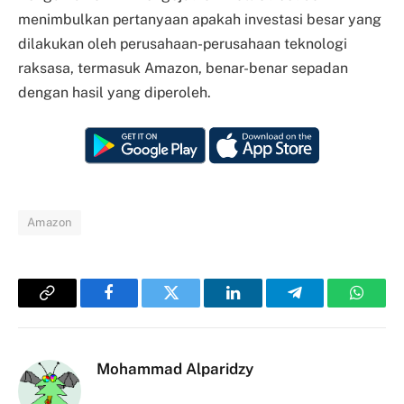
menimbulkan pertanyaan apakah investasi besar yang
dilakukan oleh perusahaan-perusahaan teknologi
raksasa, termasuk Amazon, benar-benar sepadan
dengan hasil yang diperoleh.
Amazon
Copy
Facebook
Twitter
LinkedIn
Telegram
Whats
Link
Mohammad Alparidzy