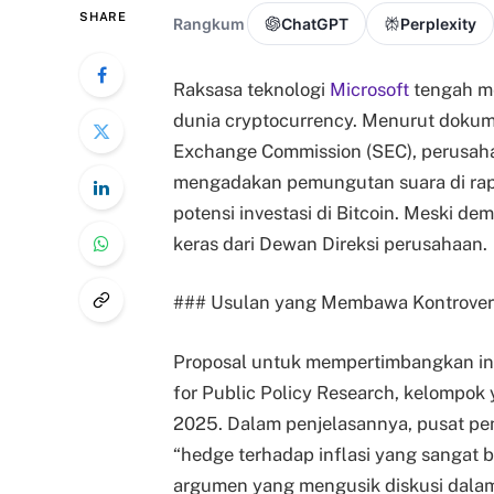
SHARE
Rangkum
ChatGPT
Perplexity
Raksasa teknologi
Microsoft
tengah me
dunia cryptocurrency. Menurut dokume
Exchange Commission (SEC), perusahaan
mengadakan pemungutan suara di rap
potensi investasi di Bitcoin. Meski de
keras dari Dewan Direksi perusahaan.
### Usulan yang Membawa Kontrover
Proposal untuk mempertimbangkan in
for Public Policy Research, kelompok 
2025. Dalam penjelasannya, pusat pe
“hedge terhadap inflasi yang sangat 
argumen yang mengusik diskusi dalam