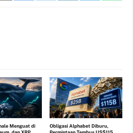
Link
ale Menguat di
Obligasi Alphabet Diburu,
reum, dan XRP
Permintaan Tembus US$115