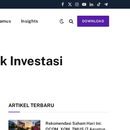
Facebook
X
Instagram
YouTube
LinkedIn
TikTok
Telegram
(Twitter)
amus
Insights
DOWNLOAD
k Investasi
ARTIKEL TERBARU
Rekomendasi Saham Hari Ini:
QCOM, XOM, TMUS (7 Agustus