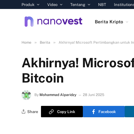
Produk
Video
Tentang
NBT
Institution
Berita Kripto
»
»
Home
Berita
Akhirnya! Microsoft Pertimbangkan untuk In
Akhirnya! Microso
Bitcoin
By
Mohammad Alparidzy
28 Juni 2025
Share
Copy Link
Facebook