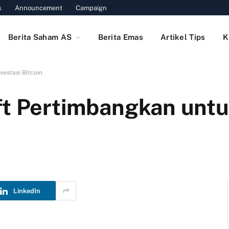
s
Announcement
Campaign
Berita Saham AS
Berita Emas
Artikel Tips
K
vestasi Bitcoin
ft Pertimbangkan untu
LinkedIn