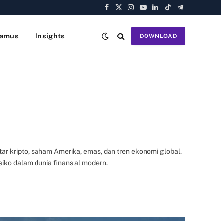
Facebook
X
Instagram
YouTube
LinkedIn
TikTok
Telegram
(Twitter)
amus
Insights
DOWNLOAD
ar kripto, saham Amerika, emas, dan tren ekonomi global.
ko dalam dunia finansial modern.