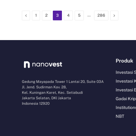
Previous
…
Next
1
2
3
4
5
286
Produk
Investasi
Investasi 
Gedung Mayapada Tower 1 Lantai 20, Suite 03A
Jl. Jend. Sudirman Kav. 28,
Investasi 
Kel. Kuningan Karet, Kec. Setiabudi
Jakarta Selatan, DKI Jakarta
Gadai Krip
Indonesia 12920
Institution
NBT