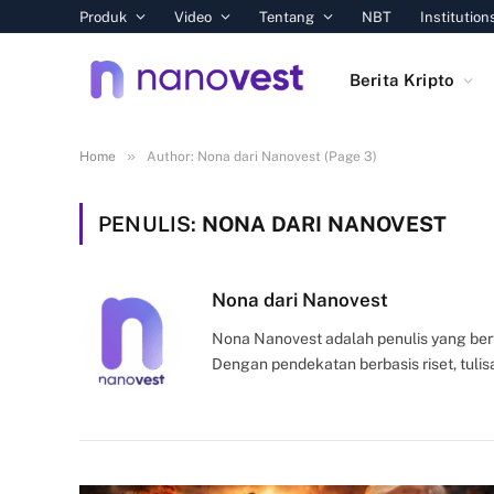
Produk
Video
Tentang
NBT
Institution
Berita Kripto
»
Home
Author: Nona dari Nanovest (Page 3)
PENULIS:
NONA DARI NANOVEST
Nona dari Nanovest
Nona Nanovest adalah penulis yang berf
Dengan pendekatan berbasis riset, tul