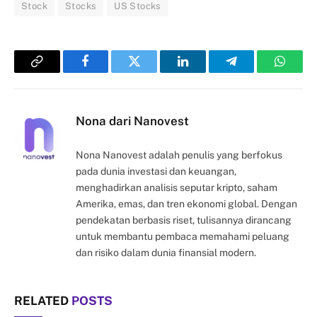
Stock
Stocks
US Stocks
Copy
Facebook
Twitter
LinkedIn
Telegram
Whats
Link
Nona dari Nanovest
Nona Nanovest adalah penulis yang berfokus
pada dunia investasi dan keuangan,
menghadirkan analisis seputar kripto, saham
Amerika, emas, dan tren ekonomi global. Dengan
pendekatan berbasis riset, tulisannya dirancang
untuk membantu pembaca memahami peluang
dan risiko dalam dunia finansial modern.
RELATED
POSTS