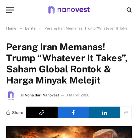
»
»
Home
Berita
Perang Iran Memanas! Trump “Whatever It Takes”, Saham Global Rontok & Harga Minyak Melejit
Perang Iran Memanas!
Trump “Whatever It Takes”,
Saham Global Rontok &
Harga Minyak Melejit
By
Nona dari Nanovest
3 Maret 2026
Share