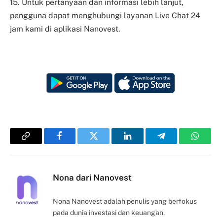
15. Untuk pertanyaan dan informasi lebih lanjut,
pengguna dapat menghubungi layanan Live Chat 24
jam kami di aplikasi Nanovest.
Copy
Facebook
Twitter
LinkedIn
Telegram
Whats
Link
Nona dari Nanovest
Nona Nanovest adalah penulis yang berfokus
pada dunia investasi dan keuangan,