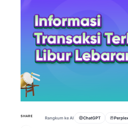
SHARE
Rangkum ke AI
ChatGPT
Perplex