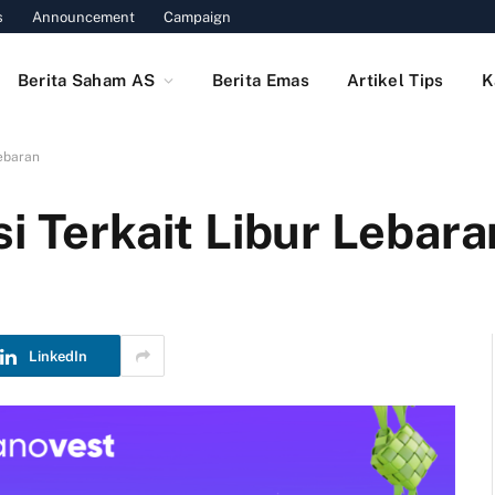
s
Announcement
Campaign
Berita Saham AS
Berita Emas
Artikel Tips
K
Lebaran
i Terkait Libur Lebara
LinkedIn