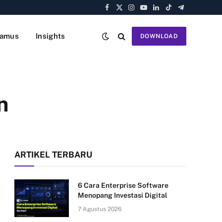
Facebook
X
Instagram
YouTube
LinkedIn
TikTok
Telegram
(Twitter)
amus
Insights
DOWNLOAD
n
ARTIKEL TERBARU
6 Cara Enterprise Software
Menopang Investasi Digital
7 Agustus 2026