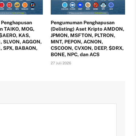
 Penghapusan
Pengumuman Penghapusan
oin TAIKO, MOG,
(Delisting) Aset Kripto AMDON,
 $AERO, KAS,
JPMON, MSFTON, PLTRON,
, SLVON, AGGON,
MNT, PEPON, ACNON,
, SPX, BABAON,
CSCOON, CVXON, DEEP, $DRX,
BONE, NPC, dan ACS
27 Juli 2026