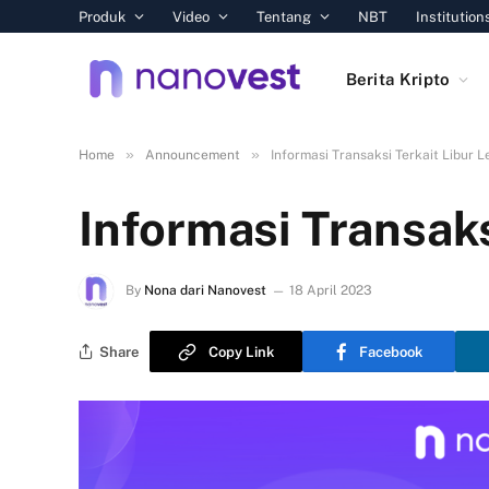
Produk
Video
Tentang
NBT
Institution
Berita Kripto
»
»
Home
Announcement
Informasi Transaksi Terkait Libur 
Informasi Transaks
By
Nona dari Nanovest
18 April 2023
Share
Copy Link
Facebook