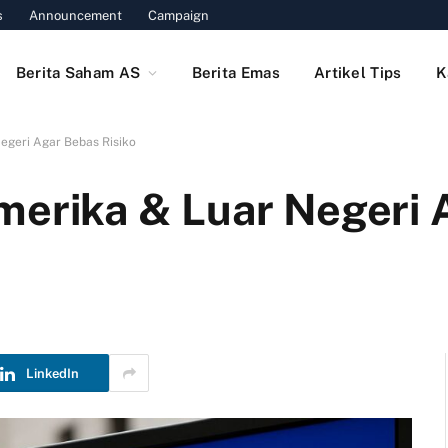
s
Announcement
Campaign
Berita Saham AS
Berita Emas
Artikel Tips
K
egeri Agar Bebas Risiko
merika & Luar Negeri 
LinkedIn