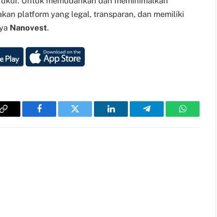
terukur. Untuk memudahkan dan meminimalkan
kan platform yang legal, transparan, dan memiliki
nya
Nanovest
.
Copy
Facebook
Twitter
LinkedIn
Telegram
WhatsAp
Link