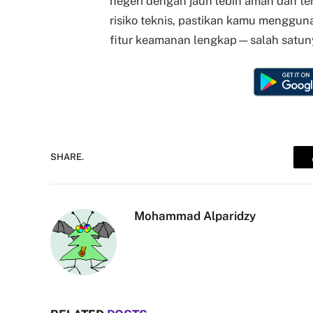
negeri dengan jauh lebih aman dan 
risiko teknis, pastikan kamu mengguna
fitur keamanan lengkap—salah satu
SHARE.
Mohammad Alparidzy