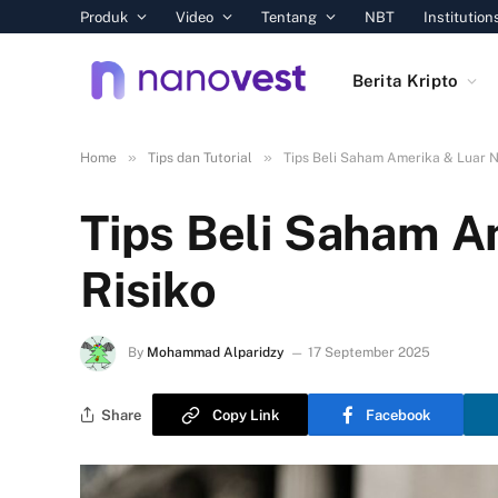
Produk
Video
Tentang
NBT
Institution
Berita Kripto
»
»
Home
Tips dan Tutorial
Tips Beli Saham Amerika & Luar N
Tips Beli Saham A
Risiko
By
Mohammad Alparidzy
17 September 2025
Share
Copy Link
Facebook