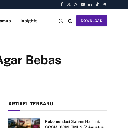
Facebook
X
Instagram
YouTube
LinkedIn
TikTok
Telegram
(Twitter)
amus
Insights
DOWNLOAD
Agar Bebas
ARTIKEL TERBARU
Rekomendasi Saham Hari Ini:
QCOM, XOM, TMUS (7 Agustus