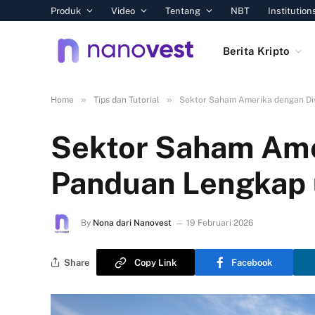
Produk
Video
Tentang
NBT
Institution
Berita Kripto
»
»
Home
Tips dan Tutorial
Sektor Saham Amerika dengan Div
Sektor Saham Amer
Panduan Lengkap 
By
Nona dari Nanovest
19 Februari 2026
Share
Copy Link
Facebook