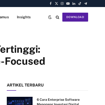
Facebook
X
Instagram
YouTube
LinkedIn
TikTok
Telegram
(Twitter)
amus
Insights
DOWNLOAD
rtinggi:
e-Focused
ARTIKEL TERBARU
6 Cara Enterprise Software
Menopang Investasi Digital