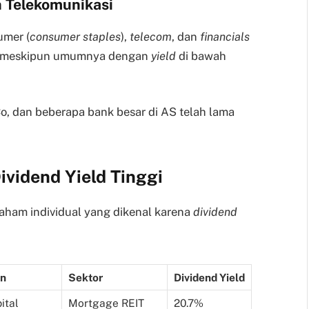
 Telekomunikasi
umer (
consumer staples
),
telecom
, dan
financials
il, meskipun umumnya dengan
yield
di bawah
o, dan beberapa bank besar di AS telah lama
vidend Yield Tinggi
 saham individual yang dikenal karena
dividend
an
Sektor
Dividend Yield
ital
Mortgage REIT
20.7%