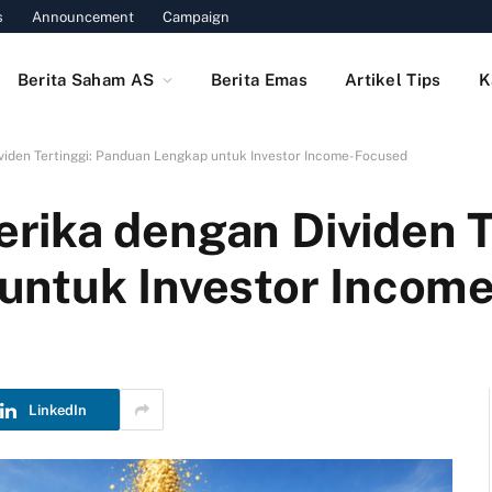
s
Announcement
Campaign
Berita Saham AS
Berita Emas
Artikel Tips
K
iden Tertinggi: Panduan Lengkap untuk Investor Income-Focused
ika dengan Dividen Te
untuk Investor Incom
LinkedIn