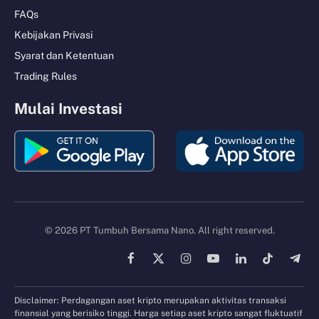
FAQs
Kebijakan Privasi
Syarat dan Ketentuan
Trading Rules
Mulai Investasi
© 2026 PT Tumbuh Bersama Nano. All right reserved.
Facebook
X
Instagram
YouTube
LinkedIn
TikTok
Tele
(Twitter)
Disclaimer: Perdagangan aset kripto merupakan aktivitas transaksi
finansial yang berisiko tinggi. Harga setiap aset kripto sangat fluktuatif