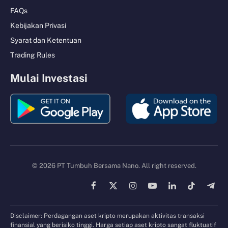
FAQs
Kebijakan Privasi
Syarat dan Ketentuan
Trading Rules
Mulai Investasi
© 2026 PT Tumbuh Bersama Nano. All right reserved.
Facebook
X
Instagram
YouTube
LinkedIn
TikTok
Tele
(Twitter)
Disclaimer: Perdagangan aset kripto merupakan aktivitas transaksi
finansial yang berisiko tinggi. Harga setiap aset kripto sangat fluktuatif