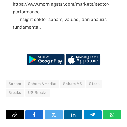
https://www.morningstar.com/markets/sector-
performance
→ Insight sektor saham, valuasi, dan analisis
fundamental.
Saham
Saham Amerika
Saham AS
Stock
Stocks
US Stocks
Copy
Facebook
Twitter
LinkedIn
Telegram
Whats