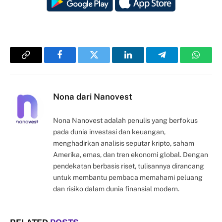
Copy
Facebook
Twitter
LinkedIn
Telegram
Whats
Link
Nona dari Nanovest
Nona Nanovest adalah penulis yang berfokus
pada dunia investasi dan keuangan,
menghadirkan analisis seputar kripto, saham
Amerika, emas, dan tren ekonomi global. Dengan
pendekatan berbasis riset, tulisannya dirancang
untuk membantu pembaca memahami peluang
dan risiko dalam dunia finansial modern.