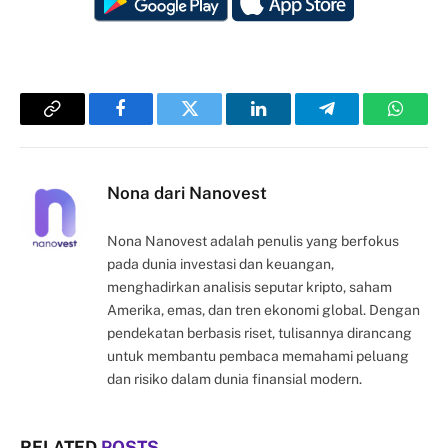
Copy
Facebook
Twitter
LinkedIn
Telegram
Whats
Link
Nona dari Nanovest
Nona Nanovest adalah penulis yang berfokus
pada dunia investasi dan keuangan,
menghadirkan analisis seputar kripto, saham
Amerika, emas, dan tren ekonomi global. Dengan
pendekatan berbasis riset, tulisannya dirancang
untuk membantu pembaca memahami peluang
dan risiko dalam dunia finansial modern.
RELATED
POSTS