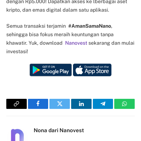
dengan Rp5.000! Dapatkan akses ke lberbagai aset
kripto, dan emas digital dalam satu aplikasi.
Semua transaksi terjamin
#AmanSamaNano
,
sehingga bisa fokus meraih keuntungan tanpa
khawatir. Yuk, download
Nanovest
sekarang dan mulai
investasi!
Copy
Facebook
Twitter
LinkedIn
Telegram
Whats
Link
Nona dari Nanovest