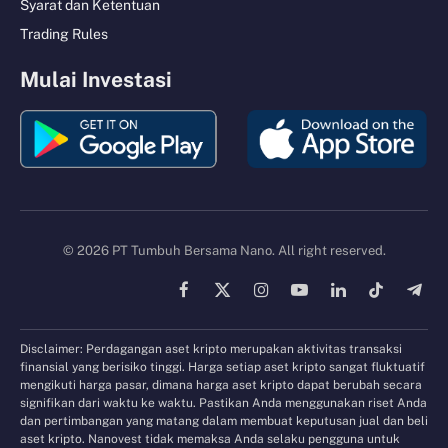
Syarat dan Ketentuan
Trading Rules
Mulai Investasi
© 2026 PT Tumbuh Bersama Nano. All right reserved.
Facebook
X
Instagram
YouTube
LinkedIn
TikTok
Tele
(Twitter)
Disclaimer: Perdagangan aset kripto merupakan aktivitas transaksi
finansial yang berisiko tinggi. Harga setiap aset kripto sangat fluktuatif
mengikuti harga pasar, dimana harga aset kripto dapat berubah secara
signifikan dari waktu ke waktu. Pastikan Anda menggunakan riset Anda
dan pertimbangan yang matang dalam membuat keputusan jual dan beli
aset kripto. Nanovest tidak memaksa Anda selaku pengguna untuk