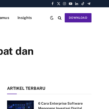
Facebook
X
Instagram
YouTube
LinkedIn
TikTok
Telegram
(Twitter)
amus
Insights
DOWNLOAD
pat dan
ARTIKEL TERBARU
6 Cara Enterprise Software
Menopang Investasi Digital