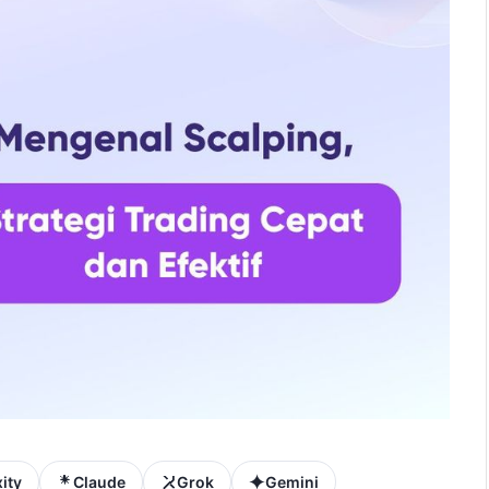
ity
Claude
Grok
Gemini