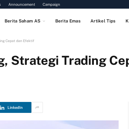
s
Announcement
Campaign
Berita Saham AS
Berita Emas
Artikel Tips
K
ing Cepat dan Efektif
, Strategi Trading Ce
LinkedIn