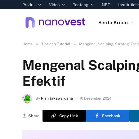
Produk
Video
Tentang
NBT
Institution
Berita Kripto
»
»
Home
Tips dan Tutorial
Mengenal Scalping, Strategi Trad
Mengenal Scalping
Efektif
By
Rian Jakawardana
10 Desember 2024
Share
Copy Link
Facebook