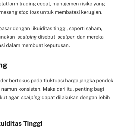
atform trading cepat, manajemen risiko yang
memasang
stop loss
untuk membatasi kerugian.
pasar dengan likuiditas tinggi, seperti saham,
ggunakan
scalping
disebut
scalper
, dan mereka
nsi dalam membuat keputusan.
ing
der berfokus pada fluktuasi harga jangka pendek
amun konsisten. Maka dari itu, penting bagi
ikut agar
scalping
dapat dilakukan dengan lebih
kuiditas Tinggi