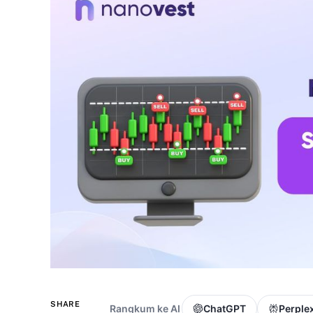
SHARE
Rangkum ke AI
ChatGPT
Perplex