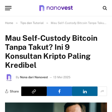
»
»
Home
Tips dan Tutorial
Mau Self-Custody Bitcoin Tanpa Takut? Ini 9 Konsultan Kripto Paling Kredibel
Mau Self-Custody Bitcoin
Tanpa Takut? Ini 9
Konsultan Kripto Paling
Kredibel
By
Nona dari Nanovest
13 Mei 2025
Share