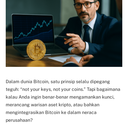
Dalam dunia Bitcoin, satu prinsip selalu dipegang
teguh: “not your keys, not your coins.” Tapi bagaimana
kalau Anda ingin benar-benar mengamankan kunci,
merancang warisan aset kripto, atau bahkan
mengintegrasikan Bitcoin ke dalam neraca
perusahaan?