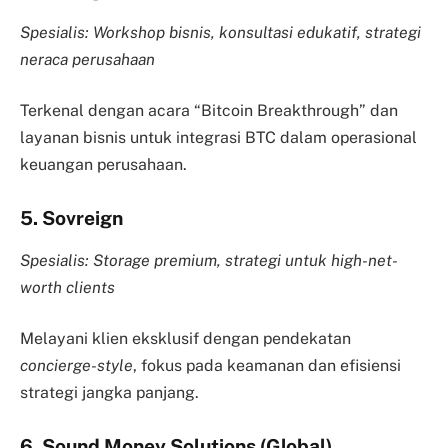
Spesialis: Workshop bisnis, konsultasi edukatif, strategi
neraca perusahaan
Terkenal dengan acara “Bitcoin Breakthrough” dan
layanan bisnis untuk integrasi BTC dalam operasional
keuangan perusahaan.
5. Sovreign
Spesialis: Storage premium, strategi untuk high-net-
worth clients
Melayani klien eksklusif dengan pendekatan
concierge-style
, fokus pada keamanan dan efisiensi
strategi jangka panjang.
6. Sound Money Solutions (Global)