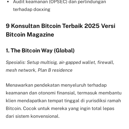
Audit keamanan (OPSEC) dan perlindungan
terhadap doxxing
9 Konsultan Bitcoin Terbaik 2025 Versi
Bitcoin Magazine
1. The Bitcoin Way (Global)
Spesialis: Setup multisig, air-gapped wallet, firewall,
mesh network, Plan B residence
Menawarkan pendekatan menyeluruh terhadap
keamanan dan otonomi finansial, termasuk membantu
klien mendapatkan tempat tinggal di yurisdiksi ramah
Bitcoin. Cocok untuk mereka yang ingin total lepas
dari sistem konvensional.