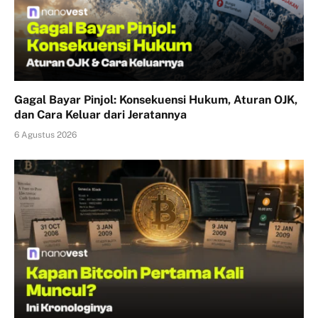
Gagal Bayar Pinjol: Konsekuensi Hukum, Aturan OJK,
dan Cara Keluar dari Jeratannya
6 Agustus 2026