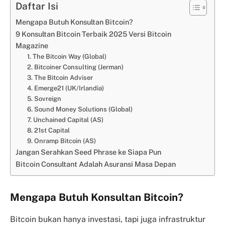
Daftar Isi
Mengapa Butuh Konsultan Bitcoin?
9 Konsultan Bitcoin Terbaik 2025 Versi Bitcoin
Magazine
1. The Bitcoin Way (Global)
2. Bitcoiner Consulting (Jerman)
3. The Bitcoin Adviser
4. Emerge21 (UK/Irlandia)
5. Sovreign
6. Sound Money Solutions (Global)
7. Unchained Capital (AS)
8. 21st Capital
9. Onramp Bitcoin (AS)
Jangan Serahkan Seed Phrase ke Siapa Pun
Bitcoin Consultant Adalah Asuransi Masa Depan
Mengapa Butuh Konsultan Bitcoin?
Bitcoin bukan hanya investasi, tapi juga infrastruktur