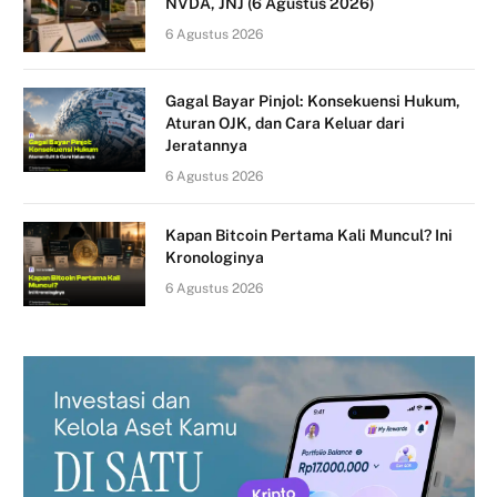
NVDA, JNJ (6 Agustus 2026)
6 Agustus 2026
Gagal Bayar Pinjol: Konsekuensi Hukum,
Aturan OJK, dan Cara Keluar dari
Jeratannya
6 Agustus 2026
Kapan Bitcoin Pertama Kali Muncul? Ini
Kronologinya
6 Agustus 2026