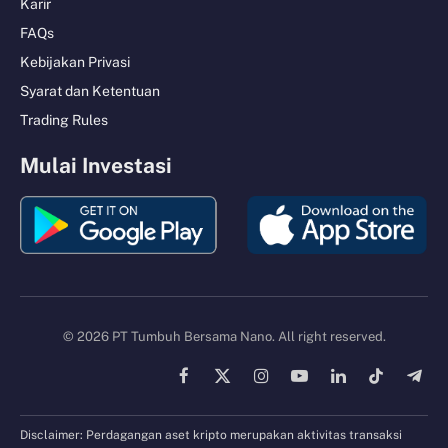
Karir
FAQs
Kebijakan Privasi
Syarat dan Ketentuan
Trading Rules
Mulai Investasi
© 2026 PT Tumbuh Bersama Nano. All right reserved.
Facebook
X
Instagram
YouTube
LinkedIn
TikTok
Tele
(Twitter)
Disclaimer: Perdagangan aset kripto merupakan aktivitas transaksi