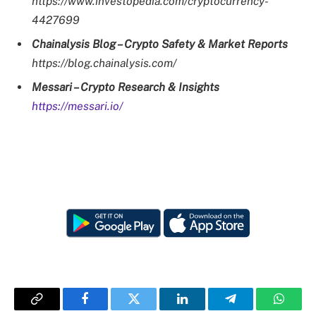
https://www.investopedia.com/cryptocurrency-
4427699
Chainalysis Blog – Crypto Safety & Market Reports
https://blog.chainalysis.com/
Messari – Crypto Research & Insights
https://messari.io/
Copy
Facebook
Twitter
LinkedIn
Telegram
Whats