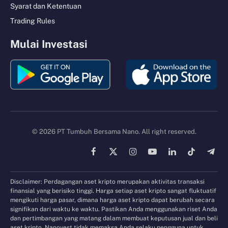
Syarat dan Ketentuan
Trading Rules
Mulai Investasi
© 2026 PT Tumbuh Bersama Nano. All right reserved.
Facebook
X
Instagram
YouTube
LinkedIn
TikTok
Tele
(Twitter)
Disclaimer: Perdagangan aset kripto merupakan aktivitas transaksi
finansial yang berisiko tinggi. Harga setiap aset kripto sangat fluktuatif
mengikuti harga pasar, dimana harga aset kripto dapat berubah secara
signifikan dari waktu ke waktu. Pastikan Anda menggunakan riset Anda
dan pertimbangan yang matang dalam membuat keputusan jual dan beli
aset kripto. Nanovest tidak memaksa Anda selaku pengguna untuk