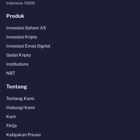
Indonesia 12920
Produk
Investasi Saham AS
Investasi Kripto
Investasi Emas Digital
Gadai Kripto
Institutions
NBT
Tentang
Tentang Kami
Hubungi Kami
Karir
FAQs
Kebijakan Privasi