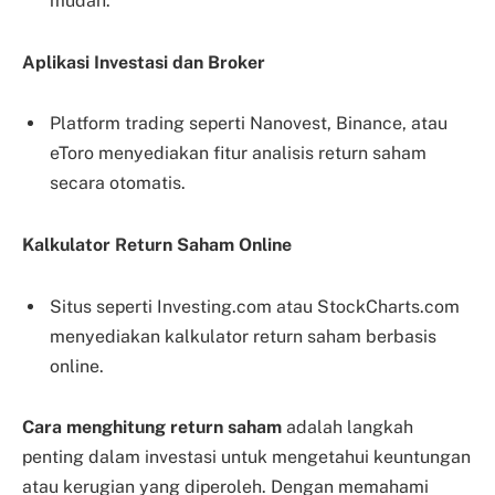
mudah.
Aplikasi Investasi dan Broker
Platform trading seperti Nanovest, Binance, atau
eToro menyediakan fitur analisis return saham
secara otomatis.
Kalkulator Return Saham Online
Situs seperti Investing.com atau StockCharts.com
menyediakan kalkulator return saham berbasis
online.
Cara menghitung return saham
adalah langkah
penting dalam investasi untuk mengetahui keuntungan
atau kerugian yang diperoleh. Dengan memahami