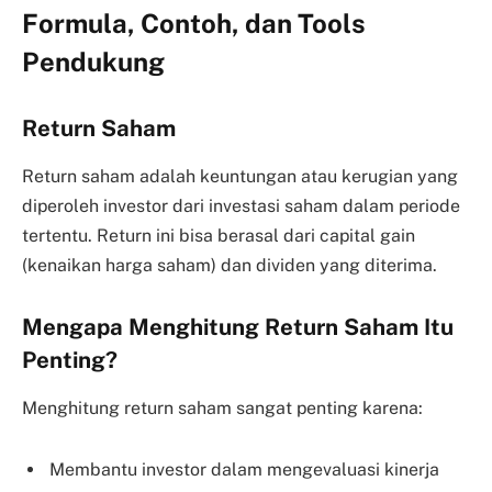
Formula, Contoh, dan Tools
Pendukung
Return Saham
Return saham adalah keuntungan atau kerugian yang
diperoleh investor dari investasi saham dalam periode
tertentu. Return ini bisa berasal dari capital gain
(kenaikan harga saham) dan dividen yang diterima.
Mengapa Menghitung Return Saham Itu
Penting?
Menghitung return saham sangat penting karena:
Membantu investor dalam mengevaluasi kinerja