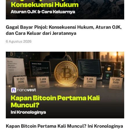
Gagal Bayar Pinjol: Konsekuensi Hukum, Aturan OJK,
dan Cara Keluar dari Jeratannya
6 Agustus 2026
Kapan Bitcoin Pertama Kali Muncul? Ini Kronologinya