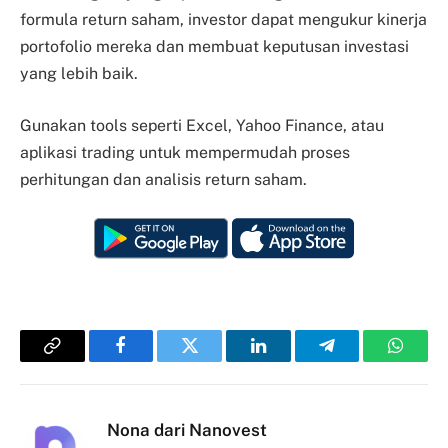
formula return saham, investor dapat mengukur kinerja
portofolio mereka dan membuat keputusan investasi
yang lebih baik.
Gunakan tools seperti Excel, Yahoo Finance, atau
aplikasi trading untuk mempermudah proses
perhitungan dan analisis return saham.
Copy
Facebook
Twitter
LinkedIn
Telegram
Whats
Link
Nona dari Nanovest