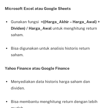
Microsoft Excel atau Google Sheets
Gunakan fungsi
=((Harga_Akhir – Harga_Awal) +
Dividen) / Harga_Awal
untuk menghitung return
saham.
Bisa digunakan untuk analisis historis return
saham.
Yahoo Finance atau Google Finance
Menyediakan data historis harga saham dan
dividen.
Bisa membantu menghitung return dengan lebih