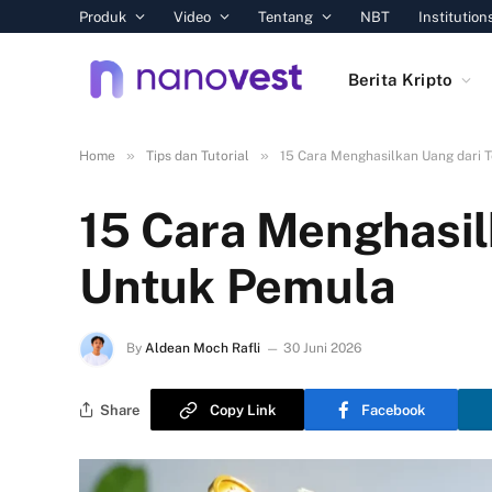
Produk
Video
Tentang
NBT
Institution
Berita Kripto
»
»
Home
Tips dan Tutorial
15 Cara Menghasilkan Uang dari
15 Cara Menghasi
Untuk Pemula
By
Aldean Moch Rafli
30 Juni 2026
Share
Copy Link
Facebook