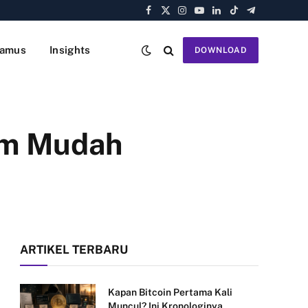
Facebook
X
Instagram
YouTube
LinkedIn
TikTok
Telegram
(Twitter)
amus
Insights
DOWNLOAD
am Mudah
ARTIKEL TERBARU
Kapan Bitcoin Pertama Kali
Muncul? Ini Kronologinya