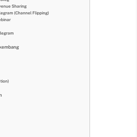
venue Sharing
egram (Channel Flipping)
ebinar
elegram
rkembang
tion)
m