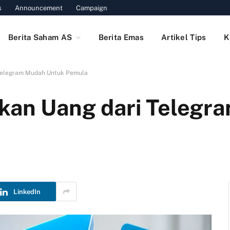
s
Announcement
Campaign
Berita Saham AS
Berita Emas
Artikel Tips
K
 Telegram Mudah Untuk Pemula
lkan Uang dari Telegr
LinkedIn