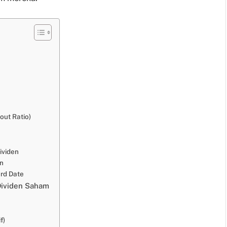
out Ratio)
ividen
n
rd Date
Dividen Saham
f)