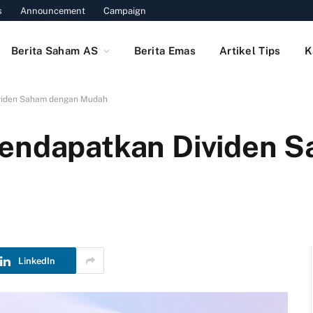
s
Announcement
Campaign
Berita Saham AS
Berita Emas
Artikel Tips
K
viden Saham dengan Mudah
Mendapatkan Dividen 
LinkedIn