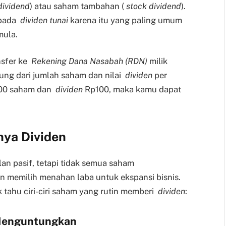
dividend
) atau saham tambahan (
stock dividend
).
s pada
dividen tunai
karena itu yang paling umum
mula.
nsfer ke
Rekening Dana Nasabah (RDN)
milik
tung dari jumlah saham dan nilai
dividen
per
.000 saham dan
dividen
Rp100, maka kamu dapat
nya Dividen
an pasif, tetapi tidak semua saham
 memilih menahan laba untuk ekspansi bisnis.
k tahu ciri-ciri saham yang rutin memberi
dividen
:
 Menguntungkan