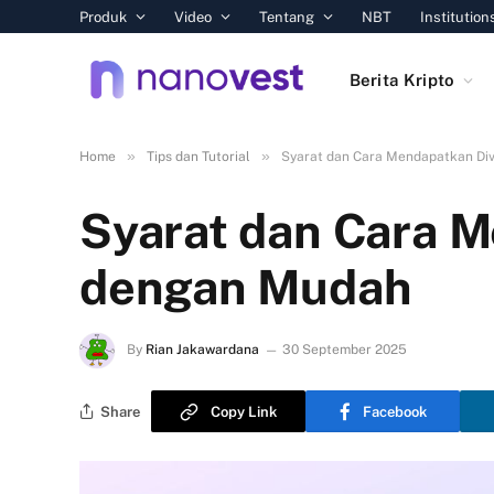
Produk
Video
Tentang
NBT
Institution
Berita Kripto
»
»
Home
Tips dan Tutorial
Syarat dan Cara Mendapatkan Di
Syarat dan Cara 
dengan Mudah
By
Rian Jakawardana
30 September 2025
Share
Copy Link
Facebook