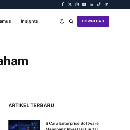
Facebook
X
Instagram
YouTube
LinkedIn
TikTok
Telegram
(Twitter)
amus
Insights
DOWNLOAD
Saham
ARTIKEL TERBARU
6 Cara Enterprise Software
Menopang Investasi Digital