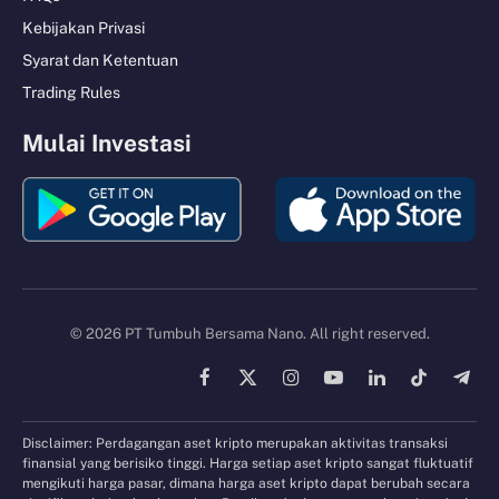
Kebijakan Privasi
Syarat dan Ketentuan
Trading Rules
Mulai Investasi
© 2026 PT Tumbuh Bersama Nano. All right reserved.
Facebook
X
Instagram
YouTube
LinkedIn
TikTok
Tele
(Twitter)
Disclaimer: Perdagangan aset kripto merupakan aktivitas transaksi
finansial yang berisiko tinggi. Harga setiap aset kripto sangat fluktuatif
mengikuti harga pasar, dimana harga aset kripto dapat berubah secara