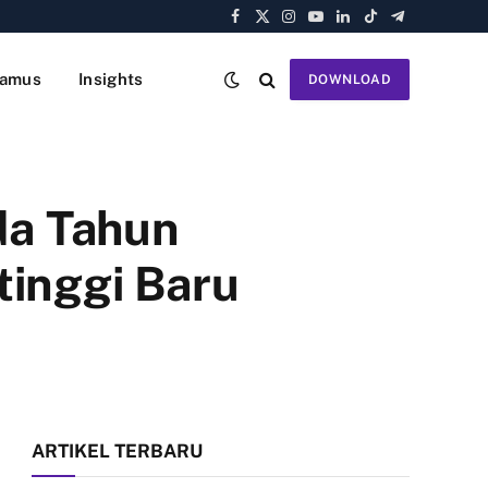
Facebook
X
Instagram
YouTube
LinkedIn
TikTok
Telegram
(Twitter)
amus
Insights
DOWNLOAD
da Tahun
tinggi Baru
ARTIKEL TERBARU