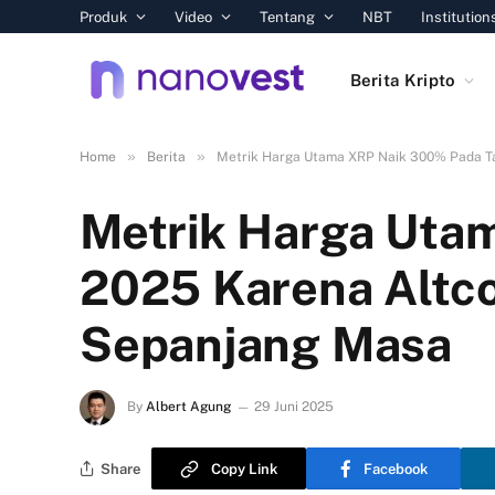
Produk
Video
Tentang
NBT
Institution
Berita Kripto
»
»
Home
Berita
Metrik Harga Utama XRP Naik 300% Pada Ta
Metrik Harga Uta
2025 Karena Altco
Sepanjang Masa
By
Albert Agung
29 Juni 2025
Share
Copy Link
Facebook