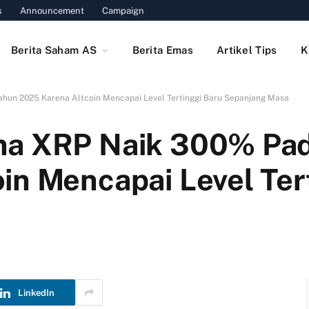
s
Announcement
Campaign
Berita Saham AS
Berita Emas
Artikel Tips
K
hun 2025 Karena Altcoin Mencapai Level Tertinggi Baru Sepanjang Masa
ma XRP Naik 300% Pa
in Mencapai Level Ter
LinkedIn