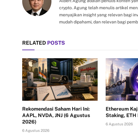
Albert Agung adalah penulis konten yan
crypto. Agung telah menulis artikel me
menyajikan insight yang relevan bagi i
mudah dipahami, dan relevan bagi pemb
RELATED
POSTS
Rekomendasi Saham Hari Ini:
Ethereum Kaj
AAPL, NVDA, JNJ (6 Agustus
Staking, ETH
2026)
6 Agustus 2026
6 Agustus 2026