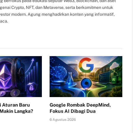
g berfokus pada edukasi seputar Web3, Blockchain, dan aset
ngenai Crypto, NFT, dan Metaverse, serta berkomitmen untuk
nvestor modern. Agung menghadirkan konten yang informatif,
aca.
i Aturan Baru
Google Rombak DeepMind,
 Makin Langka?
Fokus AI Dibagi Dua
6 Agustus 2026