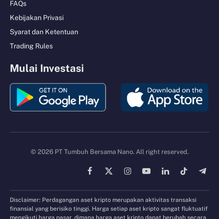
FAQs
Kebijakan Privasi
Syarat dan Ketentuan
Trading Rules
Mulai Investasi
© 2026 PT Tumbuh Bersama Nano. All right reserved.
Facebook
X
Instagram
YouTube
LinkedIn
TikTok
Tele
(Twitter)
Disclaimer: Perdagangan aset kripto merupakan aktivitas transaksi
finansial yang berisiko tinggi. Harga setiap aset kripto sangat fluktuatif
mengikuti harga pasar, dimana harga aset kripto dapat berubah secara