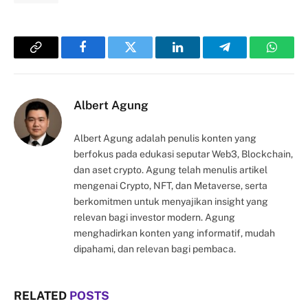
Copy
Facebook
Twitter
LinkedIn
Telegram
Whats
Link
Albert Agung
Albert Agung adalah penulis konten yang
berfokus pada edukasi seputar Web3, Blockchain,
dan aset crypto. Agung telah menulis artikel
mengenai Crypto, NFT, dan Metaverse, serta
berkomitmen untuk menyajikan insight yang
relevan bagi investor modern. Agung
menghadirkan konten yang informatif, mudah
dipahami, dan relevan bagi pembaca.
RELATED
POSTS