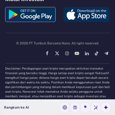
© 2026 PT Tumbuh Bersama Nano. All right reserved.
Facebook
X
Instagram
YouTube
LinkedIn
TikTok
Tele
(Twitter)
Disclaimer: Perdagangan aset kripto merupakan aktivitas transaksi
finansial yang berisiko tinggi. Harga setiap aset kripto sangat fluktuatif
mengikuti harga pasar, dimana harga aset kripto dapat berubah secara
signifikan dari waktu ke waktu. Pastikan Anda menggunakan riset Anda
dan pertimbangan yang matang dalam membuat keputusan jual dan beli
aset kripto. Nanovest tidak memaksa Anda selaku pengguna untuk
membeli, menjual, atau menjadikan aset kripto sebagai investasi atau
memastikan Anda dalam mendapatkan keuntungan. Semua keputusan
dalam menjalankan transaksi aset kripto pada aplikasi Nanovest
Rangkum ke AI
merupakan keputusan Anda sendiri selaku pengguna dan tidak
dipengaruhi oleh pihak manapun.