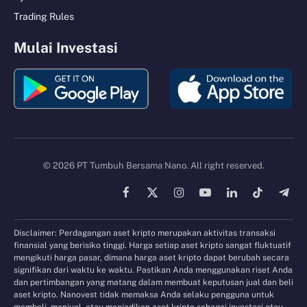
Trading Rules
Mulai Investasi
© 2026 PT Tumbuh Bersama Nano. All right reserved.
Facebook
X
Instagram
YouTube
LinkedIn
TikTok
Tele
(Twitter)
Disclaimer: Perdagangan aset kripto merupakan aktivitas transaksi
finansial yang berisiko tinggi. Harga setiap aset kripto sangat fluktuatif
mengikuti harga pasar, dimana harga aset kripto dapat berubah secara
signifikan dari waktu ke waktu. Pastikan Anda menggunakan riset Anda
dan pertimbangan yang matang dalam membuat keputusan jual dan beli
aset kripto. Nanovest tidak memaksa Anda selaku pengguna untuk
membeli, menjual, atau menjadikan aset kripto sebagai investasi atau