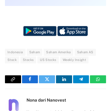
Indonesia
Saham
Saham Amerika
Saham AS
Stock
Stocks
US Stocks
Weekly Insight
Copy
Facebook
Twitter
LinkedIn
Telegram
Whats
Link
Nona dari Nanovest