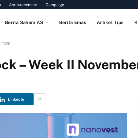
s
Announcement
Campaign
Berita Saham AS
Berita Emas
Artikel Tips
K
r 2025
ock – Week II Novemb
LinkedIn