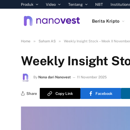
Produk
Video
Tentang
NBT
Institution
Berita Kripto
»
»
Home
Saham AS
Weekly Insight Stock – Week II Novembe
Weekly Insight St
By
Nona dari Nanovest
11 November 2025
Share
Copy Link
Facebook