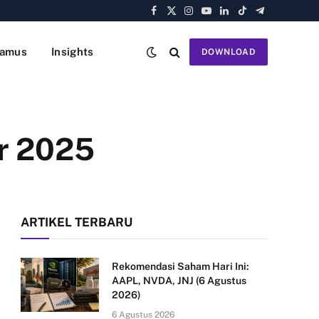
Facebook
X
Instagram
YouTube
LinkedIn
TikTok
Telegram
(Twitter)
amus
Insights
DOWNLOAD
er 2025
ARTIKEL TERBARU
Rekomendasi Saham Hari Ini:
AAPL, NVDA, JNJ (6 Agustus
2026)
6 Agustus 2026