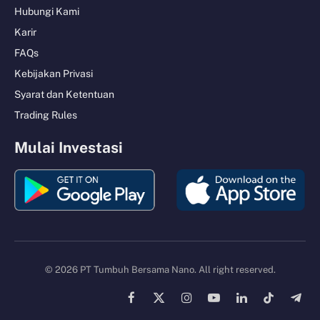
Hubungi Kami
Karir
FAQs
Kebijakan Privasi
Syarat dan Ketentuan
Trading Rules
Mulai Investasi
© 2026 PT Tumbuh Bersama Nano. All right reserved.
Facebook
X
Instagram
YouTube
LinkedIn
TikTok
Tele
(Twitter)