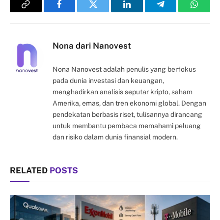
Copy
Facebook
Twitter
LinkedIn
Telegram
Whats
Link
Nona dari Nanovest
Nona Nanovest adalah penulis yang berfokus
pada dunia investasi dan keuangan,
menghadirkan analisis seputar kripto, saham
Amerika, emas, dan tren ekonomi global. Dengan
pendekatan berbasis riset, tulisannya dirancang
untuk membantu pembaca memahami peluang
dan risiko dalam dunia finansial modern.
RELATED
POSTS