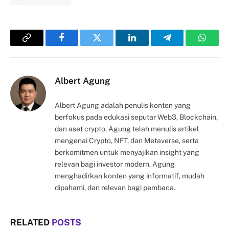
Copy
Facebook
Twitter
LinkedIn
Telegram
Whats
Link
Albert Agung
Albert Agung adalah penulis konten yang
berfokus pada edukasi seputar Web3, Blockchain,
dan aset crypto. Agung telah menulis artikel
mengenai Crypto, NFT, dan Metaverse, serta
berkomitmen untuk menyajikan insight yang
relevan bagi investor modern. Agung
menghadirkan konten yang informatif, mudah
dipahami, dan relevan bagi pembaca.
RELATED
POSTS