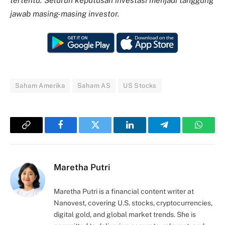
tertentu. Seluruh keputusan investasi menjadi tanggung
jawab masing-masing investor.
Saham Amerika
Saham AS
US Stocks
Copy
Facebook
Twitter
LinkedIn
Telegram
Whats
Link
Maretha Putri
Maretha Putri is a financial content writer at
Nanovest, covering U.S. stocks, cryptocurrencies,
digital gold, and global market trends. She is