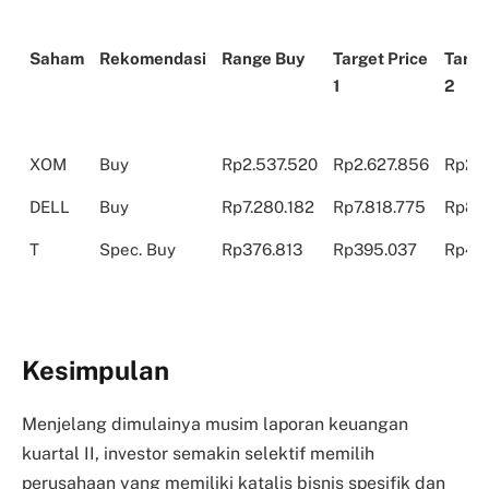
Saham
Rekomendasi
Range Buy
Target Price
Targe
1
2
Saham
Rekomendasi
Range Buy
Target Price
Targe
XOM
Buy
Rp2.537.520
Rp2.627.856
Rp2.6
1
2
DELL
Buy
Rp7.280.182
Rp7.818.775
Rp8.3
T
Spec. Buy
Rp376.813
Rp395.037
Rp407
Kesimpulan
Menjelang dimulainya musim laporan keuangan
kuartal II, investor semakin selektif memilih
perusahaan yang memiliki katalis bisnis spesifik dan