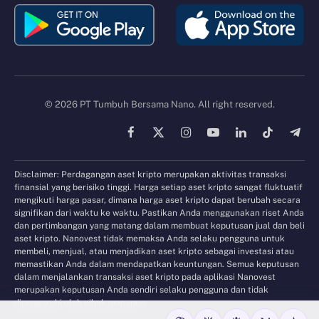
© 2026 PT Tumbuh Bersama Nano. All right reserved.
Facebook
X
Instagram
YouTube
LinkedIn
TikTok
Tele
(Twitter)
Disclaimer: Perdagangan aset kripto merupakan aktivitas transaksi
finansial yang berisiko tinggi. Harga setiap aset kripto sangat fluktuatif
mengikuti harga pasar, dimana harga aset kripto dapat berubah secara
signifikan dari waktu ke waktu. Pastikan Anda menggunakan riset Anda
dan pertimbangan yang matang dalam membuat keputusan jual dan beli
aset kripto. Nanovest tidak memaksa Anda selaku pengguna untuk
membeli, menjual, atau menjadikan aset kripto sebagai investasi atau
memastikan Anda dalam mendapatkan keuntungan. Semua keputusan
dalam menjalankan transaksi aset kripto pada aplikasi Nanovest
merupakan keputusan Anda sendiri selaku pengguna dan tidak
dipengaruhi oleh pihak manapun.