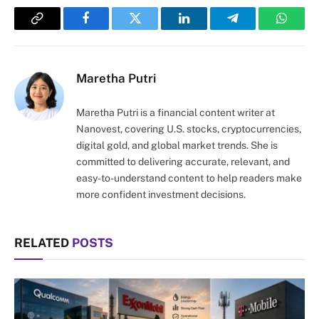
Copy
Facebook
Twitter
LinkedIn
Telegram
Whats
Link
Maretha Putri
Maretha Putri is a financial content writer at
Nanovest, covering U.S. stocks, cryptocurrencies,
digital gold, and global market trends. She is
committed to delivering accurate, relevant, and
easy-to-understand content to help readers make
more confident investment decisions.
RELATED
POSTS