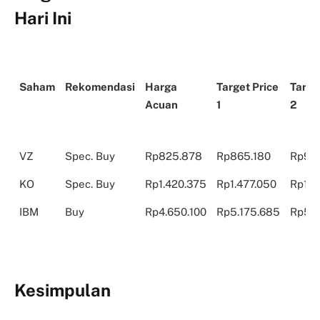
Hari Ini
Saham
Rekomendasi
Harga
Target Price
Targe
Acuan
1
2
Saham
Rekomendasi
Harga
Target Price
Targe
VZ
Spec. Buy
Rp825.878
Rp865.180
Rp90
Acuan
1
2
KO
Spec. Buy
Rp1.420.375
Rp1.477.050
Rp1.5
IBM
Buy
Rp4.650.100
Rp5.175.685
Rp5.5
Kesimpulan