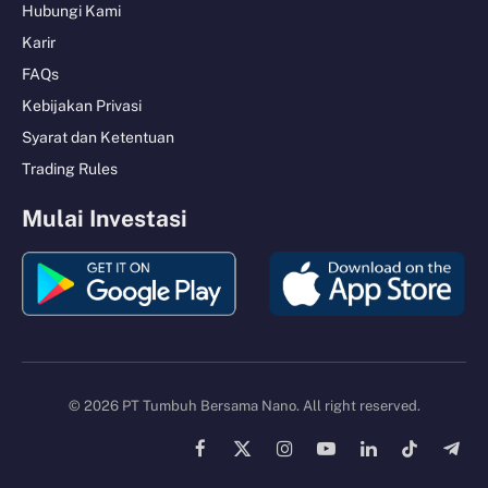
Hubungi Kami
Karir
FAQs
Kebijakan Privasi
Syarat dan Ketentuan
Trading Rules
Mulai Investasi
© 2026 PT Tumbuh Bersama Nano. All right reserved.
Facebook
X
Instagram
YouTube
LinkedIn
TikTok
Tele
(Twitter)