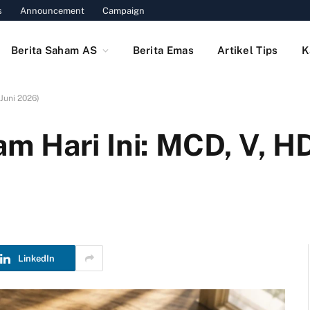
s
Announcement
Campaign
Berita Saham AS
Berita Emas
Artikel Tips
K
Juni 2026)
 Hari Ini: MCD, V, HD 
LinkedIn