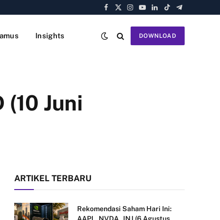
Facebook
X
Instagram
YouTube
LinkedIn
TikTok
Telegram
(Twitter)
amus
Insights
DOWNLOAD
(10 Juni
ARTIKEL TERBARU
Rekomendasi Saham Hari Ini:
AAPL, NVDA, JNJ (6 Agustus