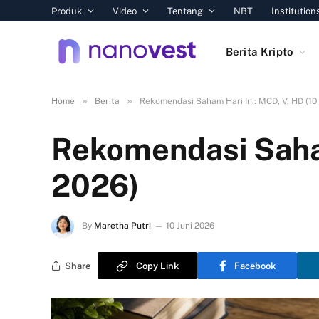
Produk
Video
Tentang
NBT
Institution
Berita Kripto
»
»
Home
Berita
Rekomendasi Saham Hari Ini: MCD, V, HD (10 
Rekomendasi Saham
2026)
By
Maretha Putri
10 Juni 2026
Share
Copy Link
Facebook