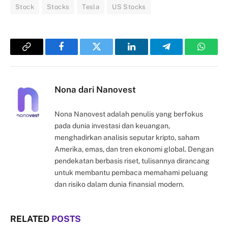
Stock
Stocks
Tesla
US Stocks
Copy
Facebook
Twitter
LinkedIn
Telegram
Whats
Link
Nona dari Nanovest
Nona Nanovest adalah penulis yang berfokus
pada dunia investasi dan keuangan,
menghadirkan analisis seputar kripto, saham
Amerika, emas, dan tren ekonomi global. Dengan
pendekatan berbasis riset, tulisannya dirancang
untuk membantu pembaca memahami peluang
dan risiko dalam dunia finansial modern.
RELATED
POSTS