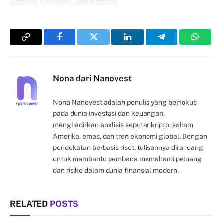
Copy
Facebook
Twitter
LinkedIn
Telegram
Whats
Link
Nona dari Nanovest
Nona Nanovest adalah penulis yang berfokus
pada dunia investasi dan keuangan,
menghadirkan analisis seputar kripto, saham
Amerika, emas, dan tren ekonomi global. Dengan
pendekatan berbasis riset, tulisannya dirancang
untuk membantu pembaca memahami peluang
dan risiko dalam dunia finansial modern.
RELATED
POSTS