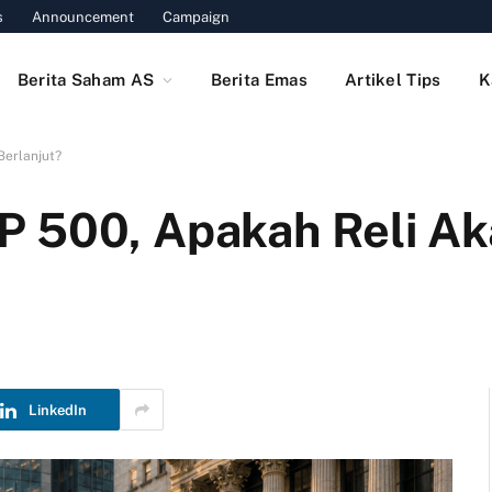
s
Announcement
Campaign
Berita Saham AS
Berita Emas
Artikel Tips
K
Berlanjut?
P 500, Apakah Reli A
LinkedIn