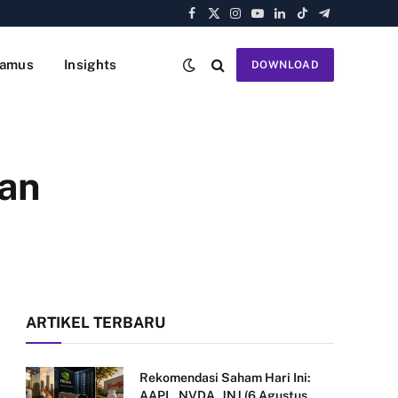
Facebook
X
Instagram
YouTube
LinkedIn
TikTok
Telegram
(Twitter)
amus
Insights
DOWNLOAD
kan
ARTIKEL TERBARU
Rekomendasi Saham Hari Ini:
AAPL, NVDA, JNJ (6 Agustus