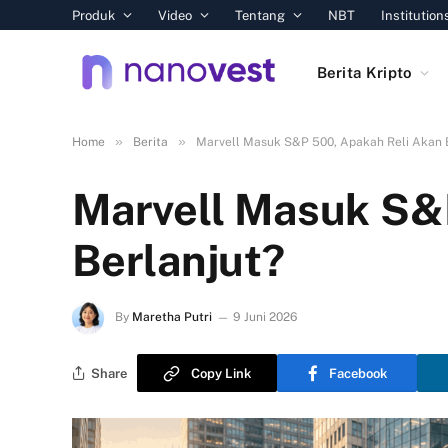
Produk
Video
Tentang
NBT
Institution
Berita Kripto
»
»
Home
Berita
Marvell Masuk S&P 500, Apakah Reli Akan 
Marvell Masuk S&
Berlanjut?
By
Maretha Putri
9 Juni 2026
Share
Copy Link
Facebook