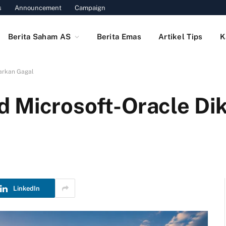
s
Announcement
Campaign
Berita Saham AS
Berita Emas
Artikel Tips
K
arkan Gagal
 Microsoft-Oracle Di
LinkedIn