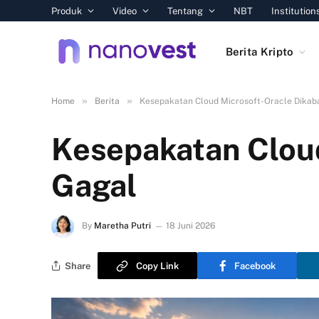
Produk
Video
Tentang
NBT
Institution
Berita Kripto
»
»
Home
Berita
Kesepakatan Cloud Microsoft-Oracle Dikab
Kesepakatan Cloud
Gagal
By
Maretha Putri
18 Juni 2026
Share
Copy Link
Facebook