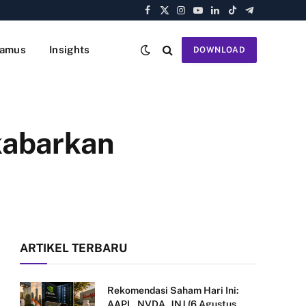
Facebook
X
Instagram
YouTube
LinkedIn
TikTok
Telegram
(Twitter)
amus
Insights
DOWNLOAD
kabarkan
ARTIKEL TERBARU
Rekomendasi Saham Hari Ini:
AAPL, NVDA, JNJ (6 Agustus