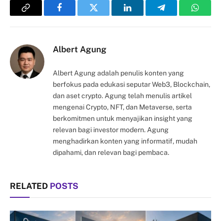
Copy
Facebook
Twitter
LinkedIn
Telegram
Whats
Link
Albert Agung
Albert Agung adalah penulis konten yang
berfokus pada edukasi seputar Web3, Blockchain,
dan aset crypto. Agung telah menulis artikel
mengenai Crypto, NFT, dan Metaverse, serta
berkomitmen untuk menyajikan insight yang
relevan bagi investor modern. Agung
menghadirkan konten yang informatif, mudah
dipahami, dan relevan bagi pembaca.
RELATED
POSTS