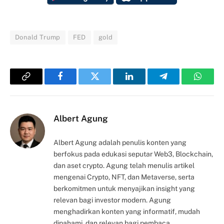
Donald Trump
FED
gold
Copy
Facebook
Twitter
LinkedIn
Telegram
Whats
Link
Albert Agung
Albert Agung adalah penulis konten yang
berfokus pada edukasi seputar Web3, Blockchain,
dan aset crypto. Agung telah menulis artikel
mengenai Crypto, NFT, dan Metaverse, serta
berkomitmen untuk menyajikan insight yang
relevan bagi investor modern. Agung
menghadirkan konten yang informatif, mudah
dipahami, dan relevan bagi pembaca.