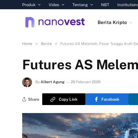
Produk
Video
Tentang
NBT
Institution
Berita Kripto
»
»
Home
Berita
Futures AS Melemah, Pasar Tunggu Arah S
Futures AS Melem
By
Albert Agung
26 Februari 2026
Share
Copy Link
Facebook