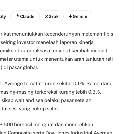
ity
Claude
Grok
Gemini
erikat menunjukkan kecenderungan melemah tipis
eiring investor menelaah laporan kinerja
 semikonduktor raksasa tersebut kembali menjadi
meter utama untuk menentukan arah lanjutan reli
 di pasar global.
l Average tercatat turun sekitar 0,1%. Sementara
masing-masing terkoreksi kurang lebih 0,3%.
sikap wait and see pelaku pasar setelah
tat sesi yang cukup solid.
&P 500 berhasil menguat dan menorehkan
daq Composite serta Dow Jones Industrial Average