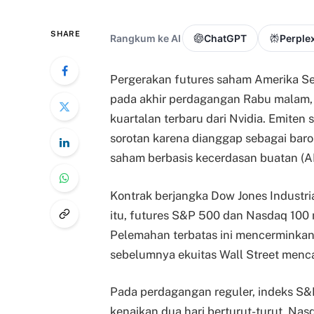
SHARE
Rangkum ke AI
ChatGPT
Perplex
Pergerakan futures saham Amerika S
pada akhir perdagangan Rabu malam, s
kuartalan terbaru dari Nvidia. Emiten
sorotan karena dianggap sebagai baro
saham berbasis kecerdasan buatan (AI)
Kontrak berjangka Dow Jones Industria
itu, futures S&P 500 dan Nasdaq 100 
Pelemahan terbatas ini mencerminkan 
sebelumnya ekuitas Wall Street menca
Pada perdagangan reguler, indeks S
kenaikan dua hari berturut-turut. Nas