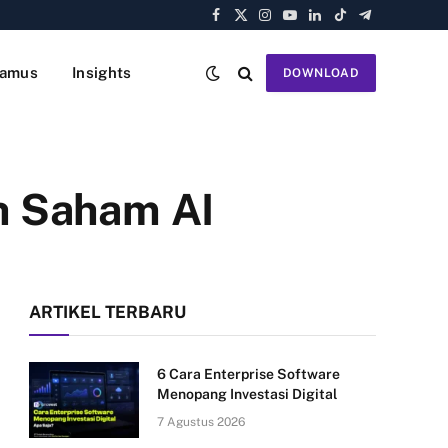
Facebook
X
Instagram
YouTube
LinkedIn
TikTok
Telegram
(Twitter)
amus
Insights
DOWNLOAD
h Saham AI
ARTIKEL TERBARU
6 Cara Enterprise Software
Menopang Investasi Digital
7 Agustus 2026