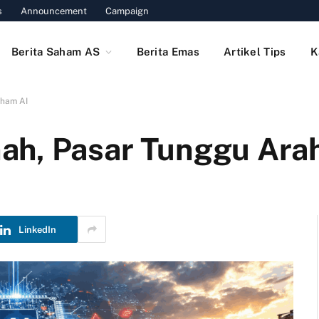
s
Announcement
Campaign
Berita Saham AS
Berita Emas
Artikel Tips
K
aham AI
ah, Pasar Tunggu Ara
LinkedIn