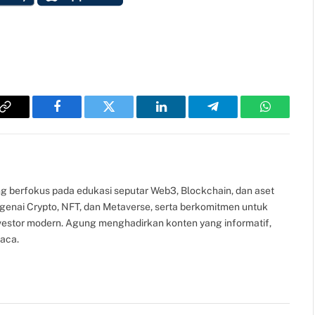
Copy
Facebook
Twitter
LinkedIn
Telegram
WhatsAp
Link
g berfokus pada edukasi seputar Web3, Blockchain, dan aset
ngenai Crypto, NFT, dan Metaverse, serta berkomitmen untuk
nvestor modern. Agung menghadirkan konten yang informatif,
aca.