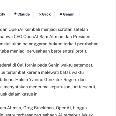
ity
Claude
Grok
Gemini
 dan OpenAI kembali menjadi sorotan setelah
n bahwa CEO OpenAI Sam Altman dan Presiden
 melakukan pelanggaran hukum terkait perubahan
rlaba menjadi perusahaan berorientasi profit.
federal di California pada Senin waktu setempat.
lai terlambat karena melewati batas waktu
itations. Hakim Yvonne Gonzalez Rogers dari
uga menyatakan menerima keputusan juri tersebut,
sk dalam kasus ini.
am Altman, Greg Brockman, OpenAI, hingga
investor terbesar perusahaan AI tersebut. Musk