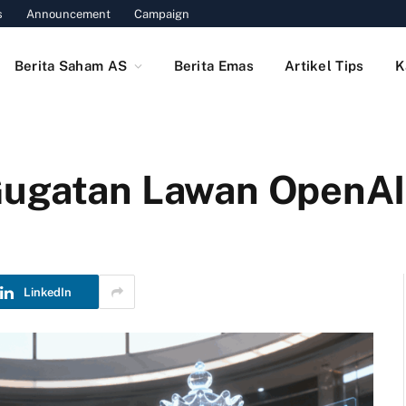
s
Announcement
Campaign
Berita Saham AS
Berita Emas
Artikel Tips
K
Gugatan Lawan OpenAI
LinkedIn