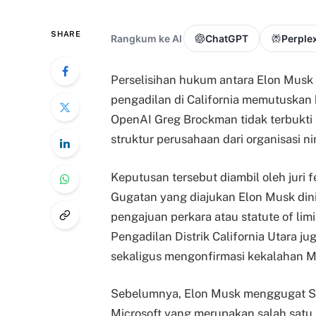
SHARE
Rangkum ke AI
ChatGPT
Perplex
Perselisihan hukum antara Elon Musk
pengadilan di California memutuska
OpenAI Greg Brockman tidak terbukti
struktur perusahaan dari organisasi ni
Keputusan tersebut diambil oleh juri 
Gugatan yang diajukan Elon Musk dini
pengajuan perkara atau statute of lim
Pengadilan Distrik California Utara j
sekaligus mengonfirmasi kekalahan Mu
Sebelumnya, Elon Musk menggugat S
Microsoft yang merupakan salah satu 