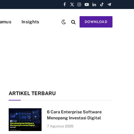
Facebook
X
Instagram
YouTube
LinkedIn
TikTok
Telegram
(Twitter)
amus
Insights
DOWNLOAD
ARTIKEL TERBARU
6 Cara Enterprise Software
Menopang Investasi Digital
7 Agustus 2026