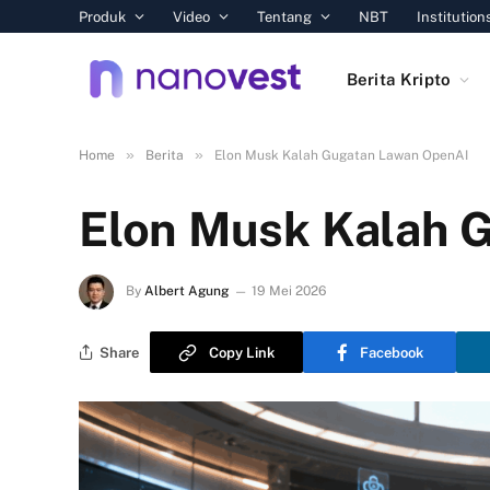
Produk
Video
Tentang
NBT
Institution
Berita Kripto
»
»
Home
Berita
Elon Musk Kalah Gugatan Lawan OpenAI
Elon Musk Kalah 
By
Albert Agung
19 Mei 2026
Share
Copy Link
Facebook